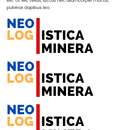
elit. Ut elit tellus, luctus nec ullamcorper mattis,
pulvinar dapibus leo.